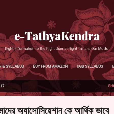
Skip to main content
e-TathyaKendra
Right Information to the Right User at Right Time is Our Motto.
N & SYLLABUS
BUY FROM AMAZON
UGB SYLLABUS
017
SH
দের অ্যাসোসিয়েশান কে আর্থিক ভাবে